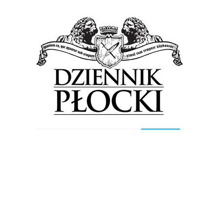
24 miliony złotych na rozwój sportu oraz kultury w
lokalnych społecznościach w całej Polsce. To
podsumowanie...
Proponowane
Wiadomości
Akademia Młodej Petry z umową sponsorską z