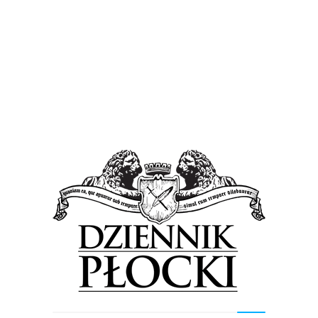
Proponowane
Wiadomości
„Nie dajcie sobie ukraść wyborów”, „Nie
pozwolimy, aby PiS ukradł Polskę”. Politycy KO
w Płocku o wyborach i kampanii [FOTO]
9 sierpnia 2023
by
Lena Rowicka