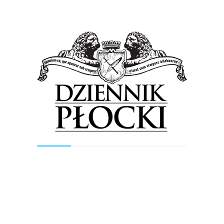
Klasyczna muzyka + klasyczne Mercedesy =
podróż w czasie [FOTO]
22 czerwca 2016
by
Lena Rowicka
Plenerowy koncert w Zespole Pałacowo-Parkowym w
Sannikach tym razem był podwójny. Edward Wolanin
zasiadł za fortepianem o godzinie 14.00, a potem spod