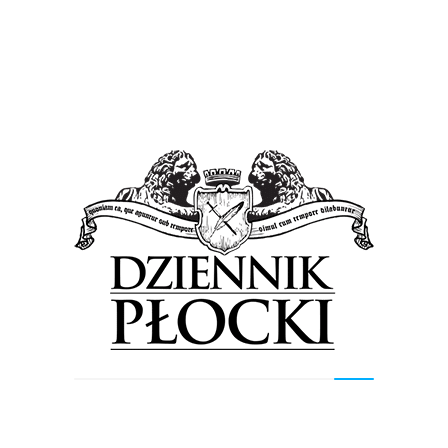
Wiadomości
Warto pomagać
17 listopada 2015
by
admin
Piotr Nowak wrócił z pierwszego turnusu
rehabilitacyjnego, na który wyjechał dzięki hojności
mieszkańców Płocka. To efekt akcji charytatywnej
zainicjowanej przez Jacka Strzeszewskiego. Piotrek...