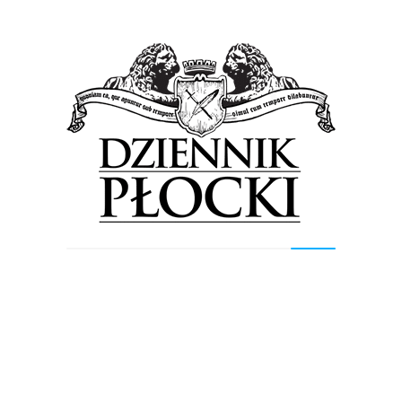
Wszystko wskazuje na to, że apel Rady Miasta Płocka,
który skierowano do Ministerstwa Zdrowia został
przychylnie rozpatrzony. W naszym mieście zostanie
uruchomiony ośrodek radioterapii....
Proponowane
Wiadomości