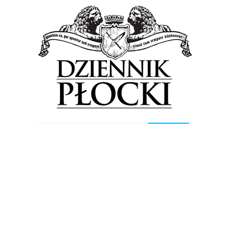
książkę, a przy okazji napić się nietypowej – jak na...
Wiadomości
To będzie niezwykła przeprowadzka