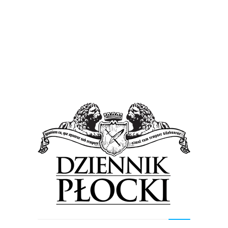
Wiadomości
Radni zgodzili się na zmiany. Nabrzeże wiślane
będzie jak nowe
25 lipca 2017
by
Lena Rowicka