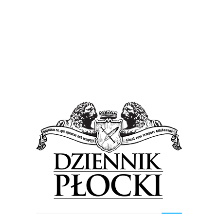
Wiadomości
Znaczne pogorszenie warunków na drogach.
Opady śniegu dotarły do Płocka
6 stycznia 2016
by
Lena Rowicka