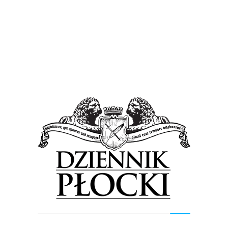
Proponowane
Wiadomości
To polska tradycja, piękna tradycja. Dożynki
Powiatowe 2017 [FOTO]
4 września 2017
by
Lena Rowicka