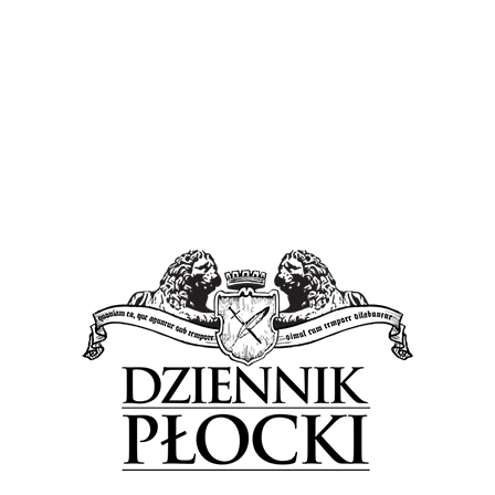
Forum Sp. z o.o.
Proponowane
Wiadomości
Już w maju 14 odsłona Mercedesem po Wiśle
Classic Days