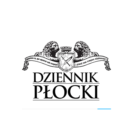
Kultura
Wiadomości
Klasyka jest fajna. I bywa hardrockowa
28 lutego 2015
by
admin
– Nicolo Paganini to najbardziej hardrockowy kompozytor
w historii muzyki – powiedział Michał Jelonek podczas
swojego koncertu na Płock Cover Festival 2010. O tym,...