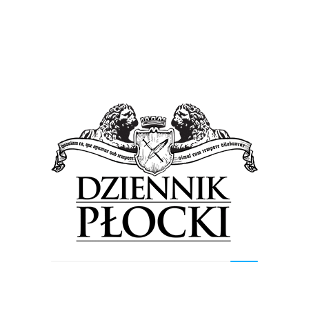
Kultura
Wiadomości
Lord Vader reżyseruje w Płocku
19 maja 2015
by
admin
Już w czwartek, 21 maja o 11.00 odbędzie się premiera
„Kota w butach”. Reżyser spektaklu Cezary Żołyński
(przygotował własną, uwspółcześnioną wersję tekstu) jest
wielkim...