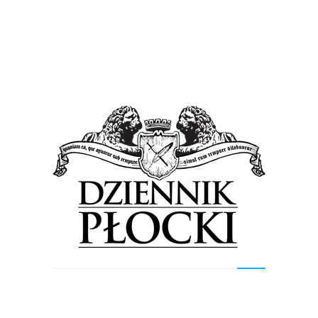
Sport
Wiadomości
Międzynarodowe emocje w Płocku
16 grudnia 2015
by
admin
Drużyny narodowe Holandii, Litwy i Łotwy oraz
reprezentacja Płocka wezmą udział w międzynarodowym
turnieju piłki ręcznej drużyn młodzieżowych, który w
dniach 18-20 grudnia odbywał...