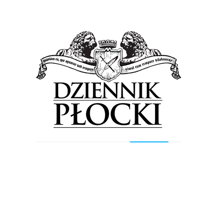
8 października 2014
by
admin
Około 34 milionów wyasygnował Płocki Koncern
Naftowy Orlen na rzecz Płocka w ciągu ostatnich
czterech lat. Na kwotę tę składają się głównie
darowizny i...