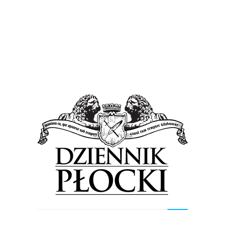
Wiadomości
Nowy lekarz naczelny w Wojewódzkim Szpitalu
Zespolonym w Płocku. Posiada ogromne
doświadczenie zawodowe
5 września 2023
by
Lena Rowicka
Marek Piotr Kiełczewski wraz z początkiem września
objął stanowisko Naczelnego Lekarza Szpitala w