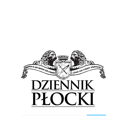
Wiadomości
Stary Rynek znowu ożyje jarmarkowym gwarem
23 sierpnia 2017
by
Lena Rowicka
W najbliższy piątek rusza w naszym mieście 4. edycja
Jarmarku św. Bartłomieja. Potrwa do niedzieli. Na Starym