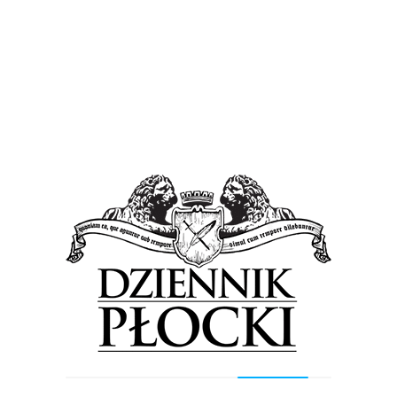
Wiadomości
Niesportowe zachowanie kibiców i zawodnika.
Zapłaci płocki klub
26 maja 2017
by
Lena Rowicka
Dwie kary spadły dziś, 26 maja, na klub Wisły Płock.