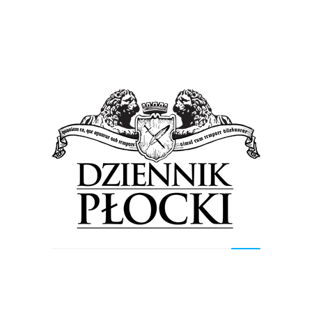
Proponowane
Wiadomości
Kolejne kłamstwo wyborcze. W tle Płock…
30 września 2018
by
Lena Rowicka
– Kolejny polityki PiS przyłapany na kłamstwie. Tym
razem kandydat na prezydenta Radomia. Pan Skurkiewicz
starał się wmówić mieszkańcom, że odebraliśmy
przyznane wcześniej 8,5...