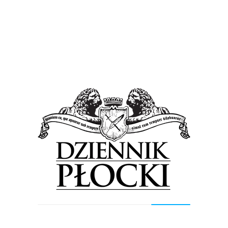
Jedni odchodzą, następcy przychodzą
[FOTO]
7 kwietnia 2016
by
Lena Rowicka
W czwartek, 7 kwietnia w Komendzie Miejskiej
Policji w Płocku funkcjonariusze pożegnali dwóch
kolegów, którzy po 25 latach pracy odeszli na
zasłużoną emeryturę. Poranna...
Mój Pierwszy Raz
Wiadomości