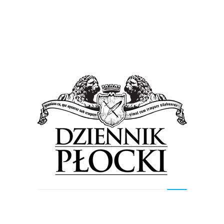
Kultura
Wiadomości
Magiczny wieczór z Jarkiem Wistem (FOTO)
14 lutego 2015
by
admin
Panie, które w piątkowy wieczór pofatygowały się do sali
koncertowej Państwowej Szkoły Muzycznej, nie żałowały
swej decyzji. Swingujący i kokietujący Jarek Wist
oczarował wszystkie...