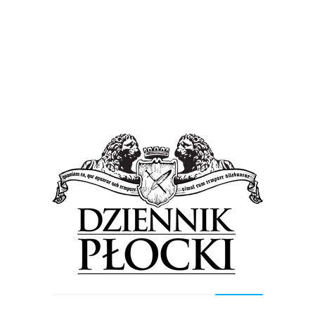
Sport
Wiadomości
Wypadek przy pracy?
11 października 2015
by
admin
– Za bardzo uwierzyliśmy, że możemy pokonać THW
THW Kiel. Kiedy okazało się, że mistrzowie Niemiec