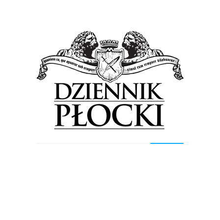
Przystanki autobusowe w Płocku przejdą
modernizację. 40 powstanie od nowa…
5 czerwca 2026
by
Lena Rowicka
– Przystępujemy do realizacji inwestycji związanej z
modernizacją przystanków autobusowych w Płocku.
W postępowaniu przetargowym wybraliśmy
wykonawcę, który za blisko 5 mln zł zrealizuje...