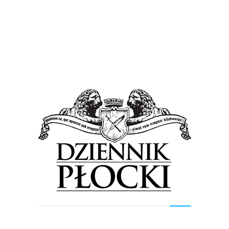
Proponowane
Wiadomości
Pobiegli ulicami Płocka, aby uczcić 100 – lecie
Niepodległej. I Bieg Niepodległości [FOTO]
11 listopada 2018
by
Lena Rowicka
“Narodowy Bieg 100-lecia odzyskania przez Polskę
niepodległości od Bałtyku do Tatr” miał w Płocku swoją
odsłonę. W I Biegu Niepodległości wzięło udział 300