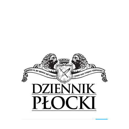
Proponowane
Wiadomości
Mnóstwo praktycznych zawodów dla młodzieży.
Hufiec Pracy w Płocku zaprasza. Trwa
rekrutacja
15 czerwca 2023
by
Lena Rowicka
Ochotniczy Hufiec Pracy w Płocku kształci młodzież w
zawodach: fryzjer, stolarz, tapicer, cukiernik, kucharz,
piekarz, sprzedawca, krawiec, blacharz samochodowy,