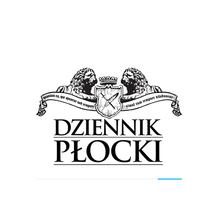
Sport
Wiadomości
Chorwacka przeszkoda
4 grudnia 2015
by
admin
HC PPD Zagrzeb to kolejny rywal piłkarzy ręcznych
Orlen Wisły w Lidze Mistrzów. Na wyjeździe nafciarze
ulegli Chorwatom 25:29. Szansę do rewanżu będą mieli...