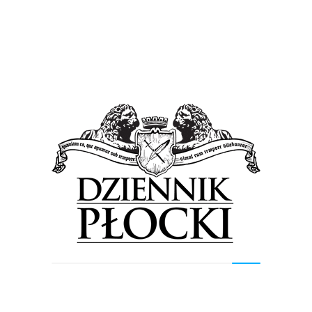
Kultura
Wiadomości
Hania Stach ponownie w Płocku
3 grudnia 2015
by
admin
Artystka, która swoją karierę rozpoczęła jako laureatka
„Szansy na sukces”, doceniona została przez
organizatorów i jurorów kilku prestiżowych imprez
muzycznych. Ma w swoim dorobku...