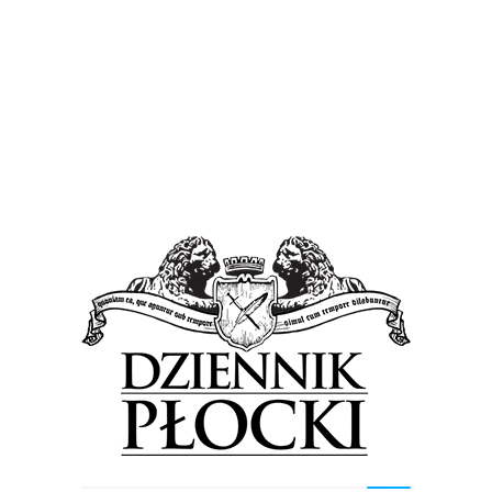
Pomorza
Proponowane
Wiadomości
Jeszcze zaledwie sześć dni. Trwa nabór do
nowego programu „ORLEN Więcej ciepła”.
Publikujemy przydatny link…
23 maja 2026
by
Lena Rowicka