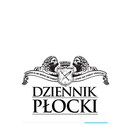
Sport
Wiadomości
Pewna wygrana na koniec roku
7 grudnia 2015
by
admin
Piłkarki ręczne Jutrzenki rozbiły KU AZS UW Warszawa