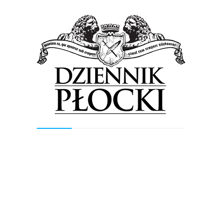
Bez kategorii
Wiadomości
Lenka znajdzie genetycznego bliźniaka?
22 grudnia 2014
by
admin
Prawie 650 potencjalnych dawców szpiku zostało
zarejestrowanych w bazie Fundacji DKMS podczas akcji