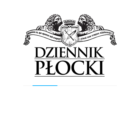
informuje Jolanta Głowacka, rzecznik prasowy Straży
Miejskiej w Płocku. – W...
Wiadomości