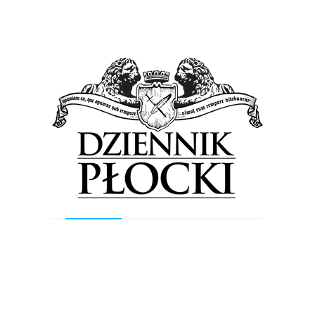
Radny proponuje, aby mu nawrzucać,
kolejny zaserwuje… pizzę. Dzień, w którym
Płock zamienia się w serce! [FOTO]
27 stycznia 2024
by
Lena Rowicka
Od 32 lat w styczniu w Polsce miliony serc
rozgrzewa Finał Wielkiej Orkiestry Świątecznej
Pomocy. Niebywały fenomen akcji, której przewodzi
Jurek Owsiak, polega na...