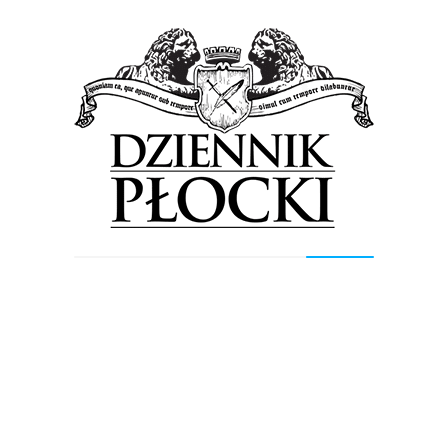
wybrańców trenera Arkadiusza Fajoka na turniej w
Holandii. Wśród rezerwowych znaleźli się Adrian Fiodor
i...
Sport
Wiadomości