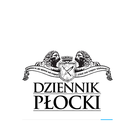
Sport
Wiadomości
Ekstraklasowe wzmocnienie Nafciarzy
8 lutego 2016
by
admin
Po najlepszym sezonie w karierze, zakończonym –
kosztem Wisły Płock – awansem do ekstraklasy, w
obecnych rozgrywkach Emil Drozdowicz nie był już
kluczową postacią Termaliki...