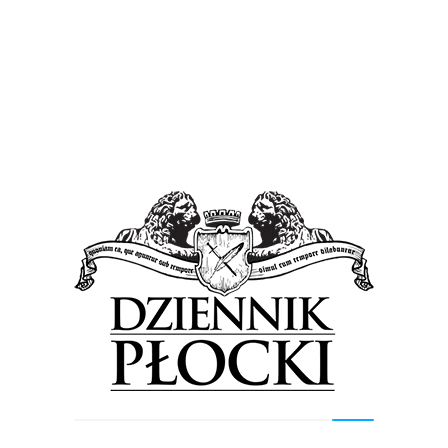
Wiadomości
Raj na Ziemi, czyli 'Wieczór Marzeń w ZOO’
[FOTO]
3 czerwca 2017
by
Lena Rowicka