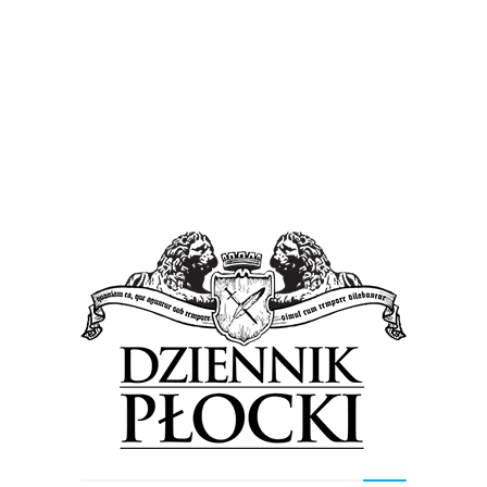
Proponowane
Wiadomości
Dramat 11 osób. Pomóżcie – stracili dorobek
życia! [FOTO]