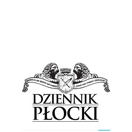
Wiadomości
Duża niespodzianka dla płocczan. PKN Orlen
„Dobroczyńcą Roku”
13 czerwca 2016
by
Lena Rowicka