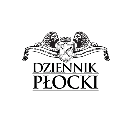
Obniżka cen gazu dla milionów klientów PGNiG
Obrót Detaliczny. Orlen podaje kto zapłaci mniej
i o ile
30 maja 2025
by
Lena Rowicka
Z tej obniżki cen gazu skorzysta siedem milionów
klientów PGNiG Obrót Detaliczny. Już od 1 lipca paliwo
gazowe tanieje średnio o ok. 14,8 procent....
Wiadomości