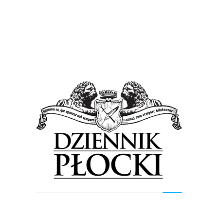
Bez kategorii
Wiadomości
Czy powstanie Studenckie Centrum Kultury?
29 października 2014
by
admin
Centrum Młodego Chemika, Laboratorium Innowacji
Technologicznych i Energii Odnawialnych oraz Instytut
Informacji i Wymiany Myśli Naukowej – to
przedsięwzięcia, które mogą zostać zrealizowane w...