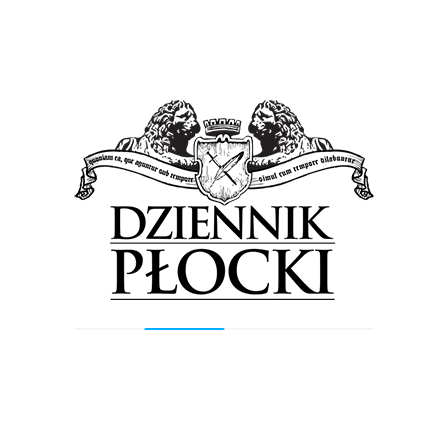
„Zabawa, zabawa” w reżyserii Kingi Dębskiej, a już
następni...
Wiadomości