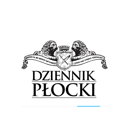
Nowy autobus dla płockiej placówki.
Inwestycji jest jednak dużo więcej [FOTO]
18 stycznia 2020
by
Lena Rowicka
Nowy, komfortowy i doskonale wyposażony autobus
od wczoraj jest do dyspozycji uczniów Specjalnego
Ośrodka Szkolno-Wychowawczego nr 1. przy ul.
Gradowskiego. 21-miejscowy bus marki Mercedes,...