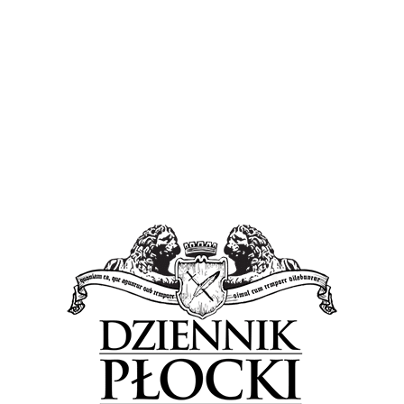
Wiadomości
Płock walczy ze skutkami nawałnicy.
Nieprzejezdne ulice!
10 sierpnia 2017
by
Lena Rowicka
Na terenie Płocka i powiatu płockiego zgłoszono ponad