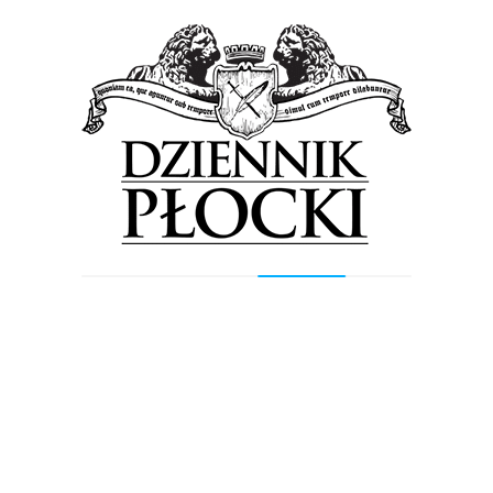
kinowe, jak i znane i lubiane klasyki. Do tego moc innych
atrakcji – konkursy dla uczestników i...
Wiadomości
Wojtek Bógdał ambasadorem Grupy Budmat