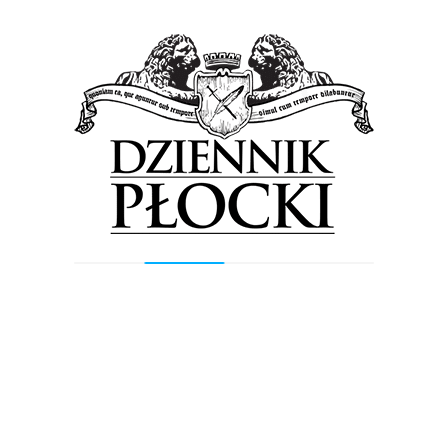
9 lipca 2013
by
Redakcja
Na torze Sturup Raceway niedaleko Malmö w
Szwecji bardzo dobry występ zanotował zawodnik
Budmat Auto RB Team Dawid Karkosik, który zajął
drugie miejsce.