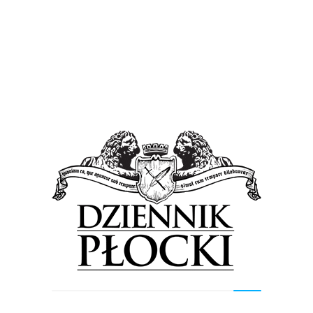
Wiadomości
3 albo 4? Ile wyrośniętych bocianów zmieści się
na jednym słupie? Może 5? Mało! 6? Jeśli to
gmina Słupno, to… liczymy dalej
12 sierpnia 2024
by
admin
Zwłaszcza, gdy chodzi o chyba najbardziej medialne w tej