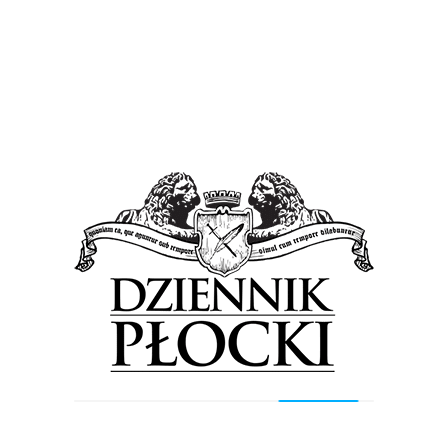
Tag:
Biblioteka Wyższego
Seminarium Duchownego w
Płocku
Wiadomości
Hołd dla Jana Pawła II czyli Dzień Papieski
7 października 2016
by
Lena Rowicka
W dniu 16 października 1978 roku, arcybiskup krakowski
kardynał Karol Wojtyła jako pierwszy kardynał z Polski,