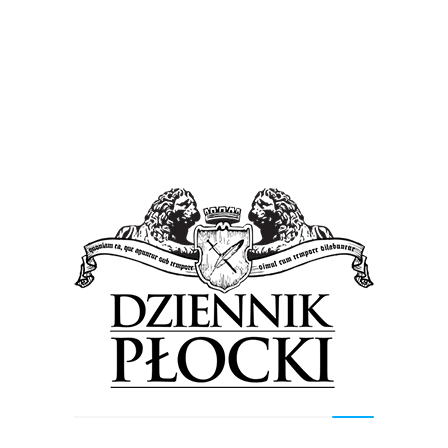
Kultura
Wiadomości
Niezwykła wystawa w Siedemdziesiątce
24 marca 2015
by
admin
Bartosz Sobiesiak jest autorem wystawy fotograficznej
„Przez szkołę do Mistrzostwa”, będącej częścią projektu o