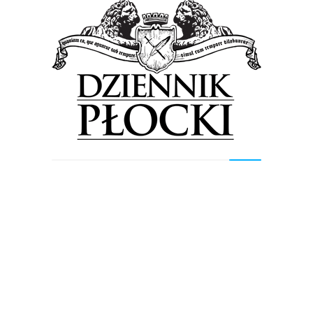
Podarujmy wspaniałe święta tym, których
nie oszczędza los. Rusza zbiórka żywności
29 listopada 2018
by
Lena Rowicka
– Z góry dziękuję wszystkim darczyńcom oraz
wolontariuszom, którzy jutro i w sobotę czynnie
włączą się w świąteczną zbiórkę żywności, która w
tym roku...
Proponowane
Wiadomości