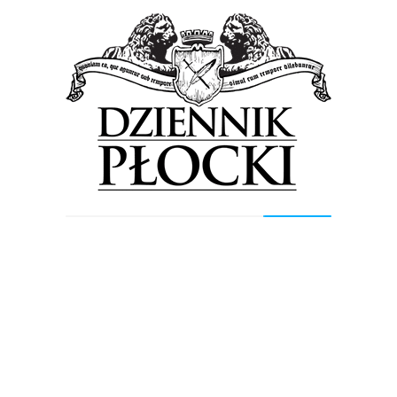
Aż dziewięć nowych inwestycji w pięciu gminach
powstanie w powiecie płockim dzięki partnerstwu
samorządu z Bankiem Gospodarstwa Krajowego. Wiele
miejscowości połączą chodniki i ścieżki...
Bez kategorii
Proponowane
Wiadomości
Przywrócą dawny blask kamienicy przy
Sienkiewicza