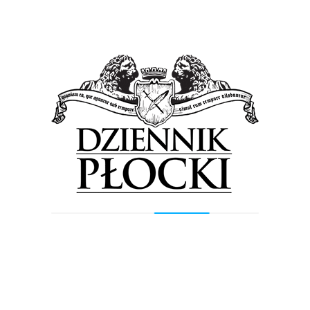
Był już obiad z prezydentem, zatrudnienie włodarza na
jeden dzień, wejście na pylon mostu Solidarności, a tym
roku lot samolotem nad Płockiem. Trzeba przyznać,...
Wiadomości
Płocki WOPR z pomocą dla Marcela. Aukcja
wyjątkowych pamiątek trwa…