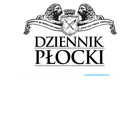
Nowe biuro w Ratuszu przynosi wymierne efekty
27 stycznia 2017
by
Lena Rowicka
W Urzędzie Miasta Płocka pod koniec ubiegłego roku
uruchomione zostało Biuro Interwencji i Informowania
Mieszkańców – INFO PŁOCK. Dzięki temu klienci mogą
uzyskać potrzebne...
Wiadomości